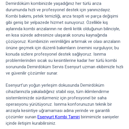
Demirdöküm kombinizde yaşadığınız her türlü arıza
durumunda hızlı ve profesyonel destek için yanınızdayız.
Kombi bakımı, petek temizliği, arıza tespiti ve parça değişimi
gibi geniş bir yelpazede hizmet sunuyoruz. Özellikle kış
aylarında kombi arızalarının ne denli kritik olduğunun bilinciyle,
en kısa sürede adresinize ulaşarak sorunu kaynağında
çözüyoruz. Kombinizin verimliliğini artırmak ve olası arızaların
önüne geçmek için düzenli bakımların önemini vurguluyor, bu
konuda sizlere profesyonel destek sağlıyoruz. Isınma
problemlerinden sıcak su kesintilerine kadar her türlü kombi
sorununda Demirdöküm Servis Esenyurt uzman ekibimizle hızlı
ve güvenilir çözümler sunar.
Esenyurt'un yoğun yerleşim dokusunda Demirdöküm
cihazlarınızla yakaladığınız stabil ısıyı, tüm iklimlendirme
sistemlerinizde sürdürmeniz için profesyonel bir saha
operasyonu yürütüyoruz. Isınma konforunuzun teknik bir
arızayla kesintiye uğramaması adına yerinde ve garantili
çözümler sunan
Esenyurt Kombi Tamiri
birimimizle saniyeler
içinde iletişim kurabilirsiniz.